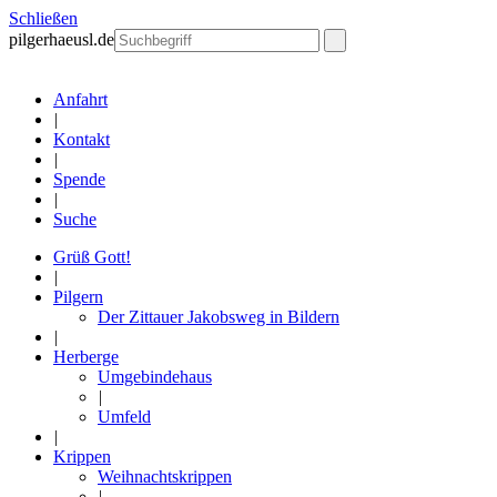
Schließen
pilgerhaeusl.de
Anfahrt
|
Kontakt
|
Spende
|
Suche
Grüß Gott!
|
Pilgern
Der Zittauer Jakobsweg in Bildern
|
Herberge
Umgebindehaus
|
Umfeld
|
Krippen
Weihnachtskrippen
|