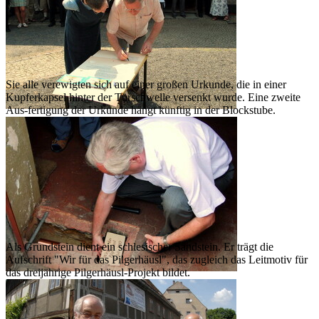
Sie alle verewigten sich auf einer großen Urkunde, die in einer
Kupferkapsel hinter der Türschwelle versenkt wurde. Eine zweite
Aus-fertigung der Urkunde hängt künftig in der Blockstube.
Als Grundstein dient ein schlesischer Sandstein. Er trägt die
Aufschrift "Wir für das Pilgerhäusl", das zugleich das Leitmotiv für
das dreijährige Pilgerhäusl-Projekt bildet.