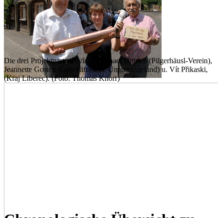
Die drei Projektpartner (vlnr): Michael Dittrich (Pilgerhäusl-Verein),
Jeannette Gosteli (Geschäftsstelle Umgebindeland) u. Vít Přikaski,
(Kraj Liberec). (Foto: Thomas Knorr)