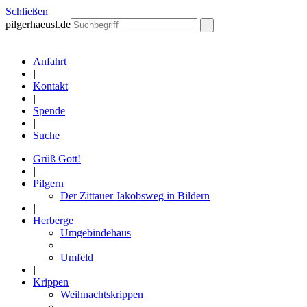
Schließen
pilgerhaeusl.de
Anfahrt
|
Kontakt
|
Spende
|
Suche
Grüß Gott!
|
Pilgern
Der Zittauer Jakobsweg in Bildern
|
Herberge
Umgebindehaus
|
Umfeld
|
Krippen
Weihnachtskrippen
|