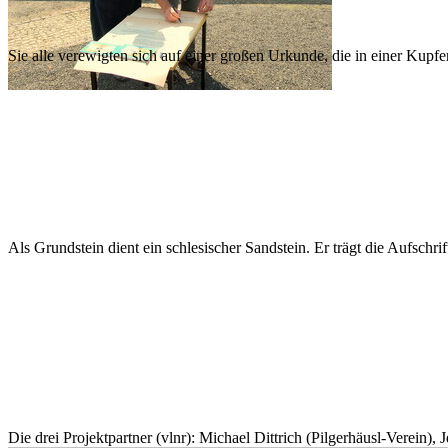
Sie alle verewigten sich auf einer großen Urkunde, die in einer Kupf
Als Grundstein dient ein schlesischer Sandstein. Er trägt die Aufschrif
Die drei Projektpartner (vlnr): Michael Dittrich (Pilgerhäusl-Verein),