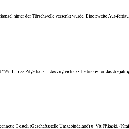
erkapsel hinter der Türschwelle versenkt wurde. Eine zweite Aus-fertig
t "Wir für das Pilgerhäusl", das zugleich das Leitmotiv für das dreijähri
 Jeannette Gosteli (Geschäftsstelle Umgebindeland) u. Vít Přikaski, (Kr