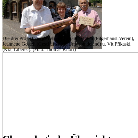
Die drei Projektpartner (vlnr): Michael Dittrich (Pilgerhäusl-Verein),
Jeannette Gosteli (Geschäftsstelle Umgebindeland) u. Vít Přikaski,
(Kraj Liberec). (Foto: Thomas Knorr)