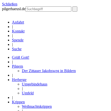
Schließen
pilgerhaeusl.de
Anfahrt
|
Kontakt
|
Spende
|
Suche
Grüß Gott!
|
Pilgern
Der Zittauer Jakobsweg in Bildern
|
Herberge
Umgebindehaus
|
Umfeld
|
Krippen
Weihnachtskrippen
|