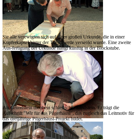
Sie alle verewigten sich auf einer großen Urkunde, die in einer
Kupferkapsel hinter der Türschwelle versenkt wurde. Eine zweite
Aus-fertigung der Urkunde hängt künftig in der Blockstube.
Als Grundstein dient ein schlesischer Sandstein. Er trägt die
Aufschrift "Wir für das Pilgerhäusl", das zugleich das Leitmotiv für
das dreijährige Pilgerhäusl-Projekt bildet.