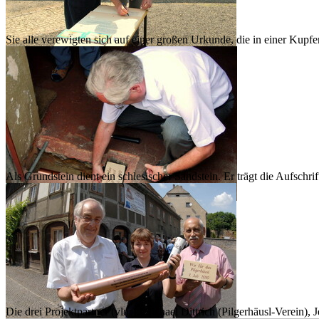
Sie alle verewigten sich auf einer großen Urkunde, die in einer Kupf
Als Grundstein dient ein schlesischer Sandstein. Er trägt die Aufschrif
Die drei Projektpartner (vlnr): Michael Dittrich (Pilgerhäusl-Verein),