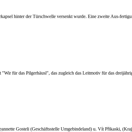
erkapsel hinter der Türschwelle versenkt wurde. Eine zweite Aus-fertig
t "Wir für das Pilgerhäusl", das zugleich das Leitmotiv für das dreijähri
 Jeannette Gosteli (Geschäftsstelle Umgebindeland) u. Vít Přikaski, (Kr