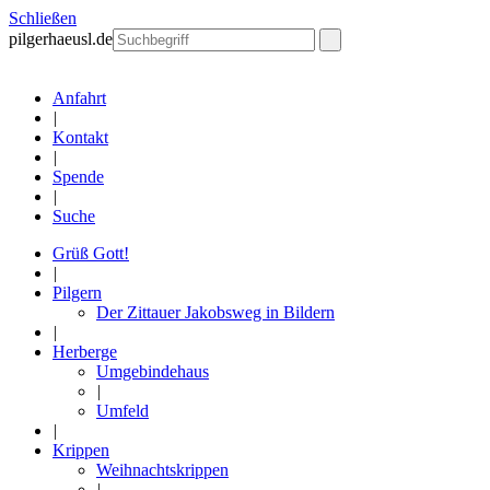
Schließen
pilgerhaeusl.de
Anfahrt
|
Kontakt
|
Spende
|
Suche
Grüß Gott!
|
Pilgern
Der Zittauer Jakobsweg in Bildern
|
Herberge
Umgebindehaus
|
Umfeld
|
Krippen
Weihnachtskrippen
|